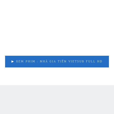
Xem Phim Nhà Gia Tiên online có Sub Việt và
miễn phí. Xem trọn bộ phim online miễn phí
định dạng âm thanh hoặc Việt Sub, có phụ đề
và Thuyết Minh Nhà Gia Tiên kèm clip với chất
lượng Full HD
▶ XEM PHIM : NHÀ GIA TIÊN VIETSUB FULL HD